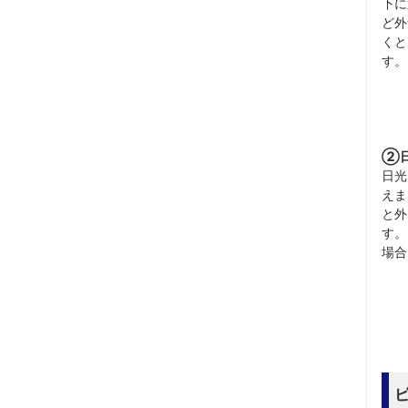
下に
ど外
くと
す。
②
日光
えま
と外
す。
場合