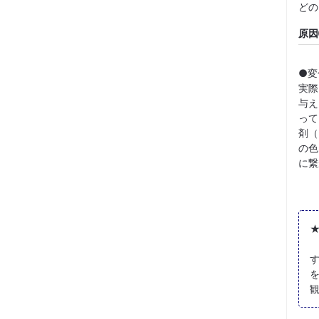
どの
原
●変
実際
与え
って
剤（
の色
に繋