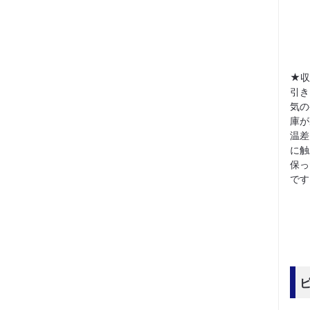
★収
引き
気の
庫が
温差
に触
保っ
です