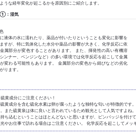
ような経年変化が起こるかを原因別にご紹介します。
因①：湿気
色
に液体の水に濡れたり、薬品が付いたりということも変化に影響を
ますが、特に気体化した水分や薬品の影響が大きく、化学反応に依
金属部分が変色することがあります。 また、揮発性の高い有機溶
シンナー、ベンジンなど）の多い環境では化学反応を起こして金属
が変わる可能性もあります。 金属部分の変色から錆びなどの劣化
がります。
★硫黄成分にご注意ください！
硫黄成分を含む硫化水素は卵が腐ったような独特な匂いが特徴的です。
す。また硫黄泉は体に良いと言われているため観光として人気ですよね
を持ち込むということはほとんどないと思いますが、ピンバッジを付け
観光やお仕事で訪れる場合はご注意ください。 化学反応を起こしてメッ