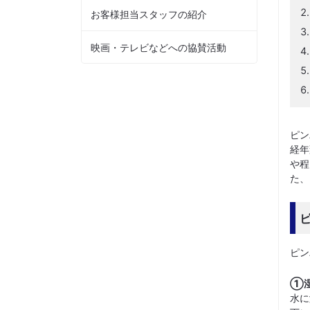
お客様担当スタッフの紹介
映画・テレビなどへの協賛活動
ピン
経年
や程
た、
ピン
①
水に