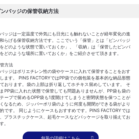
ピンバッジの保管収納方法
バッジは一定温度で外気にも日光にも触れないことが経年変化の進
和らげる保管収納方法です。ここでいう「保管」とは「ピンバッジ
をどのような状態で置いておくか」、「収納」は「保管したピンバ
をどのような場所に置いておくか」をご紹介させて頂きます。
管方法
バッジはポリエチレン性の袋やケースに入れて保管することをおす
します。 PINS FACTORYではPP袋での個包装を基本的な納品形態
ております。袋の上部は折り返してホチキス留めしています。 そ
まPP袋に入れた状態で保管しても問題ありませんが、PP袋も袋の
テープで留めるOPP袋も1度開けてしまうと密閉状態を保つことが
くなるため、ジッパーポリ袋のように何度も開閉ができる袋がより
的です。 同じようにケースもおすすめです。PINS FACTORYでは
、プラスチックケース、起毛ケースなどパッケージを取り揃えてお
す。
包装の詳細はこちら