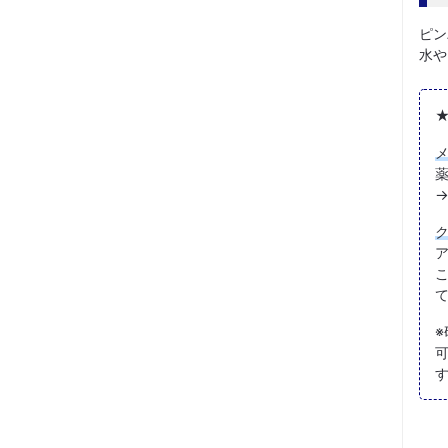
ピン
水や