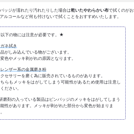
バッジが濡れたり汚れたりした場合は
乾いたやわらかい布
で拭くのがお
アルコールなど何も付けないで拭くことをおすすめいたします。
★以下の物には注意が必要です。★
メガネ拭き
薬品がしみ込んでいる物がございます。
→変色やメッキ剥がれの原因となります。
クレンザー系の金属磨き粉
アクセサリーを磨く為に販売されているものがあります。
こちらもメッキをはがしてしまう可能性があるため使用は注意し
てください。
※研磨剤の入っている製品はピンバッジのメッキをはがしてしまう
可能性があります。メッキが剥がれた部分から変色が始まりま
す。