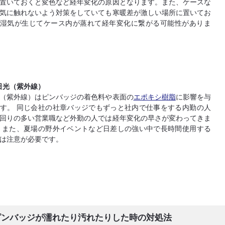
置いておくと変色など経年変化の原因となります。また、ケースな
気に触れないよう対策をしていても寒暖差が激しい場所に置いてお
湿気が生じてケース内が蒸れて経年変化に繋がる可能性がありま
日光（紫外線）
（紫外線）はピンバッジの着色料や表面の
エポキシ樹脂
に影響を与
す。 同じ会社の社章バッジでもずっと社内で仕事をする内勤の人
回りの多い営業職など外勤の人では経年変化の早さが変わってきま
 また、夏場の野外イベントなど日差しの強い中で長時間使用する
は注意が必要です。
ピンバッジが濡れたり汚れたりした時の対処法