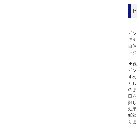
ピン
行を
自体
ッジ
★保
ピン
すめ
とし
のま
口を
難し
効果
紙箱
りま